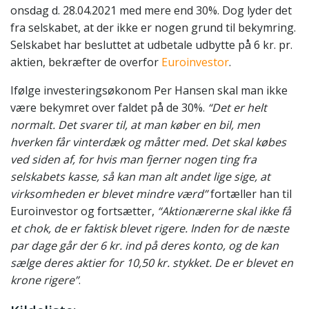
onsdag d. 28.04.2021 med mere end 30%. Dog lyder det
fra selskabet, at der ikke er nogen grund til bekymring.
Selskabet har besluttet at udbetale udbytte på 6 kr. pr.
aktien, bekræfter de overfor
Euroinvestor
.
Ifølge investeringsøkonom Per Hansen skal man ikke
være bekymret over faldet på de 30%.
“Det er helt
normalt. Det svarer til, at man køber en bil, men
hverken får vinterdæk og måtter med. Det skal købes
ved siden af, for hvis man fjerner nogen ting fra
selskabets kasse, så kan man alt andet lige sige, at
virksomheden er blevet mindre værd”
fortæller han til
Euroinvestor og fortsætter,
“Aktionærerne skal ikke få
et chok, de er faktisk blevet rigere. Inden for de næste
par dage går der 6 kr. ind på deres konto, og de kan
sælge deres aktier for 10,50 kr. stykket. De er blevet en
krone rigere”
.