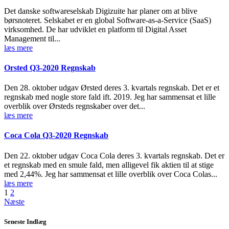
Det danske softwareselskab Digizuite har planer om at blive
børsnoteret. Selskabet er en global Software-as-a-Service (SaaS)
virksomhed. De har udviklet en platform til Digital Asset
Management til...
læs mere
Orsted Q3-2020 Regnskab
Den 28. oktober udgav Ørsted deres 3. kvartals regnskab. Det er et
regnskab med nogle store fald ift. 2019. Jeg har sammensat et lille
overblik over Ørsteds regnskaber over det...
læs mere
Coca Cola Q3-2020 Regnskab
Den 22. oktober udgav Coca Cola deres 3. kvartals regnskab. Det er
et regnskab med en smule fald, men alligevel fik aktien til at stige
med 2,44%. Jeg har sammensat et lille overblik over Coca Colas...
læs mere
Navigation
Navigation
Side
Side
1
2
Navigation
Næste
til
til
til
indlæg
indlæg
Seneste Indlæg