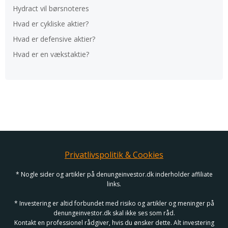
Hydract vil børsnoteres
Hvad er cykliske aktier?
Hvad er defensive aktier?
Hvad er en vækstaktie?
Privatlivspolitik & Cookies
* Nogle sider og artikler på denungeinvestor.dk inderholder affiliate
links.
* Investering er altid forbundet med risiko og artikler og meninger på
denungeinvestor.dk skal ikke ses som råd.
Kontakt en professionel rådgiver, hvis du ønsker dette. Alt investering